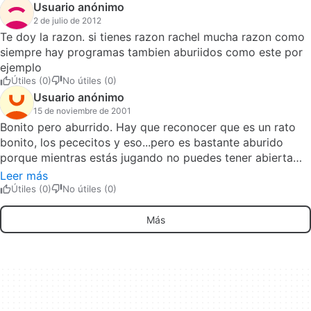
Usuario anónimo
2 de julio de 2012
Te doy la razon. si tienes razon rachel mucha razon como
siempre hay programas tambien aburiidos como este por
ejemplo
Útiles (0)
No útiles (0)
Usuario anónimo
15 de noviembre de 2001
Bonito pero aburrido. Hay que reconocer que es un rato
bonito, los pececitos y eso...pero es bastante aburido
porque mientras estás jugando no puedes tener abierta
ninguna ventana más, así que te dedicas exclusivamente a
Leer más
estar pendiente de las necesidades de los peces. Además
Útiles (0)
No útiles (0)
como es shareware no puedes grabarte las partidas, por
lo menos a mi no me deja.en resumen, yo de tí me lo
Más
bajaba para verlo, pero sabiendo que no voy a utilizarlo
demasiado. Pros: Gráficos, colores y demás monerías
Cons: No se graban las partidas y no se puede tener
abierto ningún programa más.