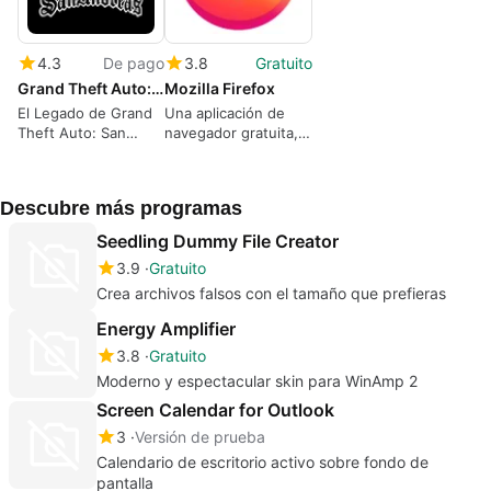
4.3
De pago
3.8
Gratuito
Grand Theft Auto: San Andreas
Mozilla Firefox
El Legado de Grand
Una aplicación de
Theft Auto: San
navegador gratuita,
Andreas – Un Viaje
rápida y
por Los Santos, San
personalizable
Fierro y Las Venturas
Descubre más programas
Seedling Dummy File Creator
3.9
Gratuito
Crea archivos falsos con el tamaño que prefieras
Energy Amplifier
3.8
Gratuito
Moderno y espectacular skin para WinAmp 2
Screen Calendar for Outlook
3
Versión de prueba
Calendario de escritorio activo sobre fondo de
pantalla